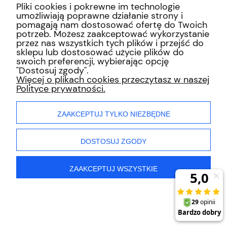
Pliki cookies i pokrewne im technologie
umożliwiają poprawne działanie strony i
pomagają nam dostosować ofertę do Twoich
pokaż pełną wersję strony
potrzeb. Możesz zaakceptować wykorzystanie
przez nas wszystkich tych plików i przejść do
sklepu lub dostosować użycie plików do
Sklep internetowy Shoper.pl
swoich preferencji, wybierając opcję
"Dostosuj zgody".
Więcej o plikach cookies przeczytasz w naszej
Polityce prywatności.
ZAAKCEPTUJ TYLKO NIEZBĘDNE
DOSTOSUJ ZGODY
ZAAKCEPTUJ WSZYSTKIE