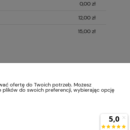
0,00 zł
12,00 zł
15,00 zł
ZAKUPY
MOJE KONTO
Kontakt
Moje zamówienia
ować ofertę do Twoich potrzeb. Możesz
Formy płatności
Przechowalnia
 plików do swoich preferencji, wybierając opcję
Zwroty