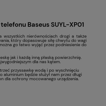
telefonu Baseus SUYL-XP01
a wszystkich nierównościach drogi a także
ia, który dopasowuje siłę chwytu do wagi
 można go łatwo wyjąć przez podniesienie do
kę jak i każdą inną płaską powierzchnię.
ajwygodniejszym dla nas kątem.
trzeć przyssawkę wodą i po wyschnięciu
 aluminium będzie służył nam przez długi
kon dla ochrony mocowanego urządzenia.