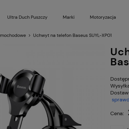
Ultra Duch Puszczy
Marki
Motoryzacja
Gadżety
AGD
Ak
amochodowe
Uchwyt na telefon Baseus SUYL-XP01
Uch
Bas
Dostęp
Wysyłka
Dostaw
sprawd
Cena nie zawiera
płatności
Cena: