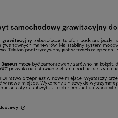
yt samochodowy grawitacyjny do 
 grawitacyjny
zabezpiecza telefon podczas jazdy n
 gwałtownych manewrów. Ma stabilny system mocowan
nia. Telefon podtrzymywany jest w trzech miejscach i
 Baseus
może być zamontowany zarówno na kokpit, des
60° pozwala na ustawienie ekranu pod najlepszym i n
P01
łatwo przepniesz w nowe miejsce. Wystarczy prze
ić w nowe miejsce. Wykonany z niezwykle wytrzymałego
 miejscu styku uchwytu z telefonem zastosowano sili
 dostawy