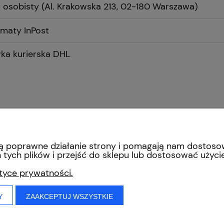
 osobisty
(Al. Krakowska 213, 02-180 Warszawa)
Cena nie zawiera ewentualnych
kosztów płatności
maty InPost
łka kurierska DHL
INFORMACJE
O nas
iają poprawne działanie strony i pomagają nam dostos
Regulamin sklepu
tych plików i przejść do sklepu lub dostosować użycie
Polityka prywatności
ityce prywatności.
Polityka cookies
Y
ZAAKCEPTUJ WSZYSTKIE