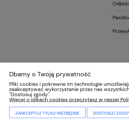
Odbiór
Paczko
Przesy
Dbamy o Twoją prywatność
Pliki cookies i pokrewne im technologie umożliw
zaakceptować wykorzystanie przez nas wszystkich 
"Dostosuj zgody".
Więcej o plikach cookies przeczytasz w naszej Pol
ZAAKCEPTUJ TYLKO NIEZBĘDNE
DOSTOSUJ ZGOD