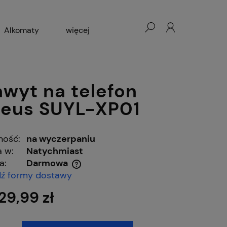
Alkomaty
więcej
cesoria GSM
Blog
wyt na telefon
eus SUYL-XP01
ność:
na wyczerpaniu
 w:
Natychmiast
a:
Darmowa
ź formy dostawy
 ewentualnych kosztów
29,99 zł