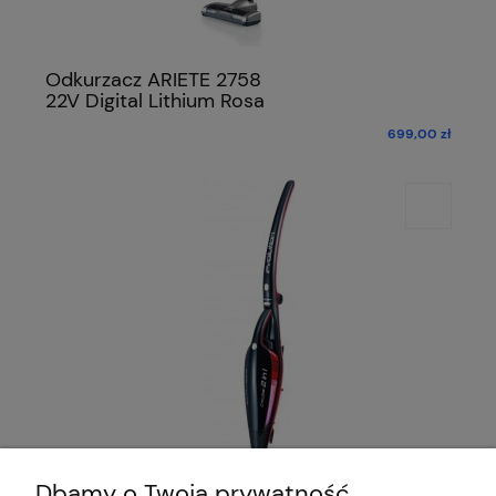
Odkurzacz ARIETE 2758
22V Digital Lithium Rosa
699,00 zł
Dbamy o Twoją prywatność