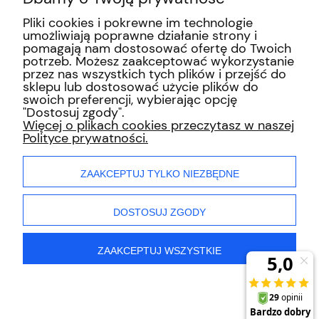
Pliki cookies i pokrewne im technologie
Odkurzacz ARIETE 2764
umożliwiają poprawne działanie strony i
Evo 2 in1
pomagają nam dostosować ofertę do Twoich
potrzeb. Możesz zaakceptować wykorzystanie
244,00 zł
przez nas wszystkich tych plików i przejść do
sklepu lub dostosować użycie plików do
swoich preferencji, wybierając opcję
"Dostosuj zgody".
INFORMACJE
Więcej o plikach cookies przeczytasz w naszej
Polityce prywatności.
ZAKUPY
ZAAKCEPTUJ TYLKO NIEZBĘDNE
MOJE KONTO
DOSTOSUJ ZGODY
ZAAKCEPTUJ WSZYSTKIE
pokaż pełną wersję strony
Sklep internetowy Shoper.pl