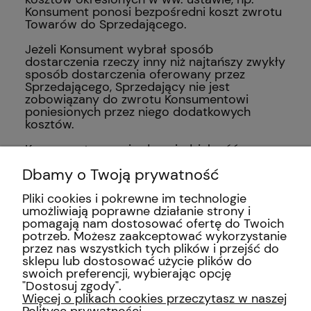
Konsument ponosi bezpośredni koszt zwrotu
Towarów do Sprzedającego.
Jeżeli Konsument wybrał sposób
dostarczenia rzeczy inny niż najtańszy zwykły
sposób dostarczenia oferowany przez
Sprzedającego, Sprzedający nie jest
zobowiązany do zwrotu Konsumentowi
poniesionych przez niego dodatkowych
kosztów.
Konsument ponosi odpowiedzialność za
zmniejszenie wartości rzeczy będące
Dbamy o Twoją prywatność
wynikiem korzystania z niej w sposób
wykraczający poza konieczny do
Pliki cookies i pokrewne im technologie
stwierdzenia charakteru, cech i
umożliwiają poprawne działanie strony i
funkcjonowania rzeczy.
pomagają nam dostosować ofertę do Twoich
potrzeb. Możesz zaakceptować wykorzystanie
przez nas wszystkich tych plików i przejść do
sklepu lub dostosować użycie plików do
swoich preferencji, wybierając opcję
"Dostosuj zgody".
INFORMACJE
Więcej o plikach cookies przeczytasz w naszej