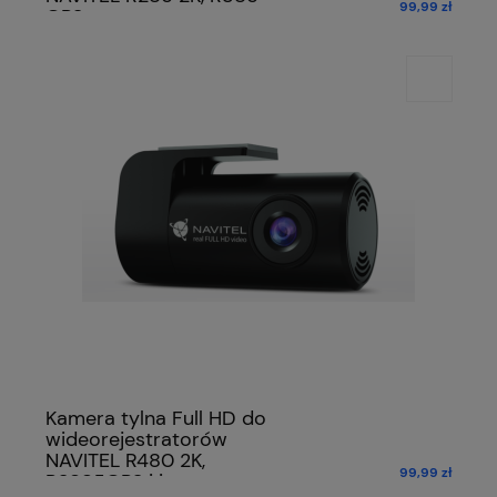
99,99 zł
GPS
Kamera tylna Full HD do
wideorejestratorów
NAVITEL R480 2K,
99,99 zł
RS985GPS i inne