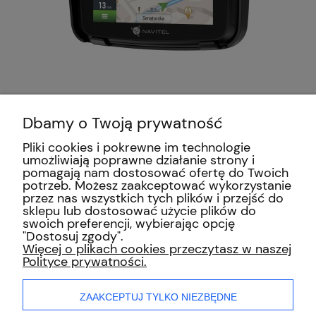
Nawigacja motocyklowa
Navitel G590 MOTO -
Dbamy o Twoją prywatność
wodoodporna - 47 map +
499,00 zł
Gratis
Pliki cookies i pokrewne im technologie
umożliwiają poprawne działanie strony i
pomagają nam dostosować ofertę do Twoich
«
»
potrzeb. Możesz zaakceptować wykorzystanie
1
2
3
4
przez nas wszystkich tych plików i przejść do
sklepu lub dostosować użycie plików do
swoich preferencji, wybierając opcję
"Dostosuj zgody".
INFORMACJE
Więcej o plikach cookies przeczytasz w naszej
Polityce prywatności.
ZAKUPY
ZAAKCEPTUJ TYLKO NIEZBĘDNE
MOJE KONTO