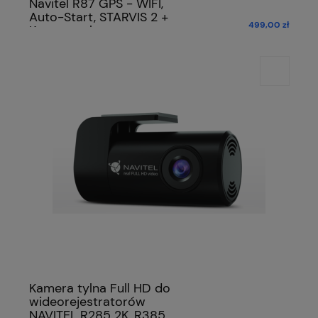
Navitel R87 GPS - WIFI,
Auto-Start, STARVIS 2 +
499,00 zł
Kamera tylna
Kamera tylna Full HD do
wideorejestratorów
NAVITEL R285 2K, R385