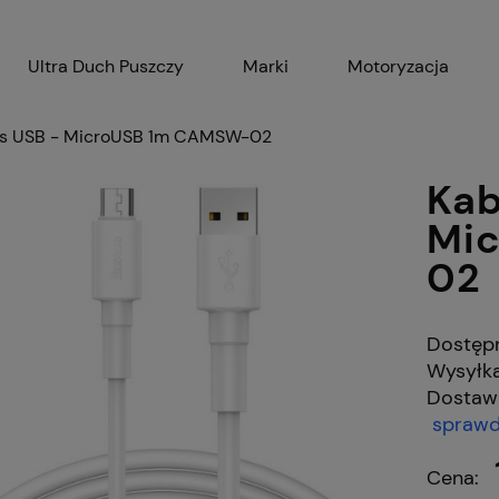
Ultra Duch Puszczy
Marki
Motoryzacja
Gadżety
AGD
Ak
us USB - MicroUSB 1m CAMSW-02
Kab
Mi
02
Dostęp
Wysyłka
Dostaw
sprawd
Cena nie zawiera
płatności
Cena: