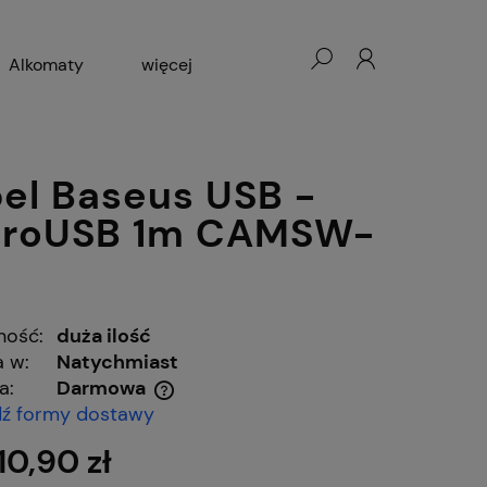
Alkomaty
więcej
cesoria GSM
Blog
el Baseus USB -
croUSB 1m CAMSW-
ność:
duża ilość
 w:
Natychmiast
a:
Darmowa
ź formy dostawy
 ewentualnych kosztów
10,90 zł