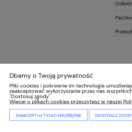
Odbiór
Paczko
Przesy
Dbamy o Twoją prywatność
Pliki cookies i pokrewne im technologie umożliw
zaakceptować wykorzystanie przez nas wszystkich 
"Dostosuj zgody".
Więcej o plikach cookies przeczytasz w naszej Pol
ZAAKCEPTUJ TYLKO NIEZBĘDNE
DOSTOSUJ ZGOD