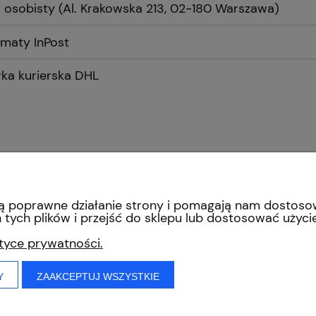
 osobisty
(Al. Krakowska 213, 02-180 Warszawa)
Cena nie zawiera ewentualnych
kosztów płatności
maty InPost
łka kurierska DHL
INFORMACJE
O nas
iają poprawne działanie strony i pomagają nam dostos
Regulamin sklepu
tych plików i przejść do sklepu lub dostosować użycie
Polityka prywatności
ityce prywatności.
Polityka cookies
Y
ZAAKCEPTUJ WSZYSTKIE