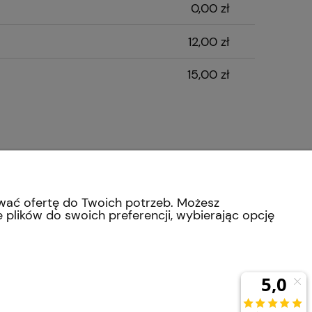
0,00 zł
12,00 zł
15,00 zł
ZAKUPY
MOJE KONTO
Kontakt
Moje zamówienia
ować ofertę do Twoich potrzeb. Możesz
Formy płatności
Przechowalnia
 plików do swoich preferencji, wybierając opcję
Zwroty