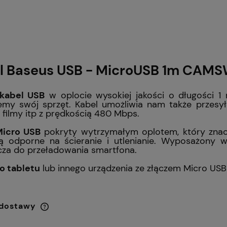
l Baseus USB - MicroUSB 1m
CAMSW
kabel USB
w oplocie
wysokiej jakości o długości 1
emy swój sprzęt. Kabel umożliwia nam także przesyła
 filmy itp z prędkością
480 Mbps.
Micro USB
pokryty wytrzymałym oplotem, który zna
ą odporne na ścieranie i utlenianie. Wyposażony w 
za do przeładowania smartfona.
o tabletu
lub innego urządzenia ze złączem Micro USB
 dostawy