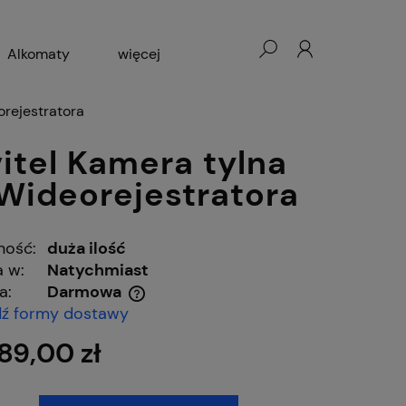
Alkomaty
więcej
cesoria GSM
Blog
orejestratora
itel Kamera tylna
Wideorejestratora
ność:
duża ilość
 w:
Natychmiast
a:
Darmowa
ź formy dostawy
 ewentualnych kosztów
89,00 zł