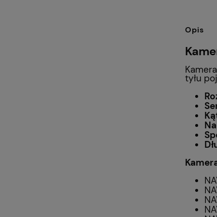
Opis
Kamer
Kamera 
tyłu po
Ro
Se
Ką
Na
Sp
Dł
Kamera
NA
NA
NA
NA