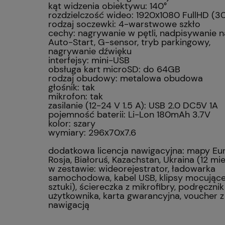
kąt widzenia obiektywu: 140°
rozdzielczość wideo: 1920х1080 FullHD (30
rodzaj soczewki: 4-warstwowe szkło
cechy: nagrywanie w pętli, nadpisywanie n
Auto-Start, G-sensor, tryb parkingowy,
nagrywanie dźwięku
interfejsy: mini-USB
obsługa kart microSD: do 64GB
rodzaj obudowy: metalowa obudowa
głośnik: tak
mikrofon: tak
zasilanie (12-24 V 1.5 A): USB 2.0 DC5V 1A
pojemność baterii: Li-Lon
180mAh 3.7V
kolor: szary
wymiary: 296х70х7.6
dodatkowa licencja nawigacyjna: mapy Eur
Rosja, Białoruś, Kazachstan, Ukraina (12 mi
w zestawie: wideorejestrator, ładowarka
samochodowa, kabel USB, klipsy mocujące
sztuki), ściereczka z mikrofibry, podręcznik
użytkownika, karta gwarancyjna, voucher z
nawigacją