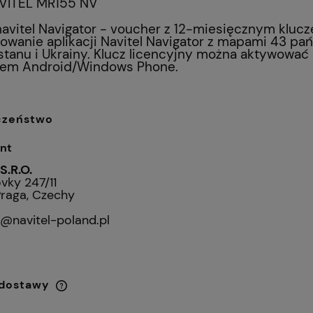
VITEL MR155 NV
navitel Navigator - voucher z 12-miesięcznym kluc
lowanie aplikacji Navitel Navigator z mapami 43 pańs
tanu i Ukrainy. Klucz licencyjny można aktywować 
em Android/Windows Phone.
czeństwo
nt
S.R.O.
vky 247/11
raga, Czechy
@navitel-poland.pl
 dostawy