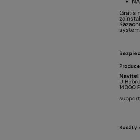
NA
Gratis 
zainsta
Kazachs
system
Bezpie
Produce
Navitel 
U Habro
14000 P
support
Koszty