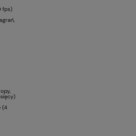
 fps)
agrań,
opy,
esięcy)
 (4