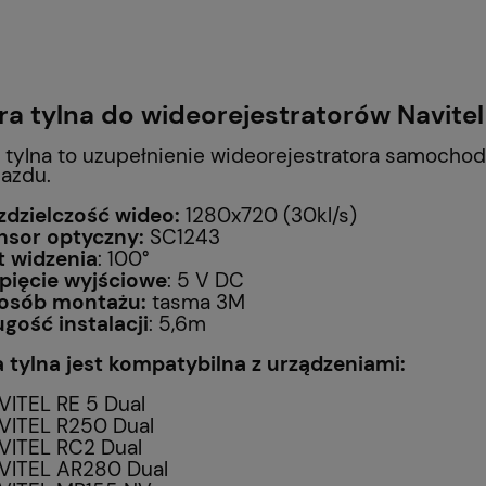
a tylna do wideorejestratorów Navitel
tylna to uzupełnienie wideorejestratora samochod
jazdu.
zdzielczość wideo:
1280x720 (30kl/s)
nsor optyczny:
SC1243
t widzenia
: 100°
pięcie wyjściowe
: 5 V DC
osób montażu:
tasma 3M
ugość instalacji
: 5,6m
 tylna jest kompatybilna z urządzeniami:
VITEL RE 5 Dual
VITEL R250 Dual
VITEL RC2 Dual
VITEL AR280 Dual