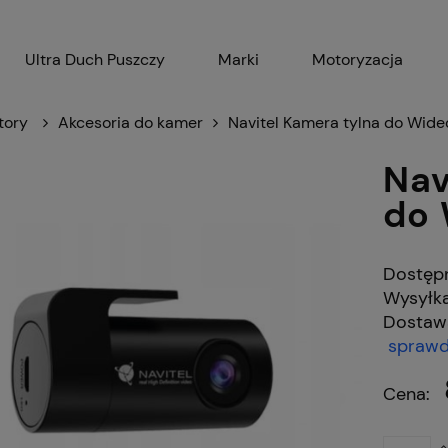
Ultra Duch Puszczy
Marki
Motoryzacja
Gadżety
AGD
Ak
tory
Akcesoria do kamer
Navitel Kamera tylna do Wide
Nav
do 
Dostęp
Wysyłka
Dostaw
sprawd
Cena nie zawiera
płatności
Cena: