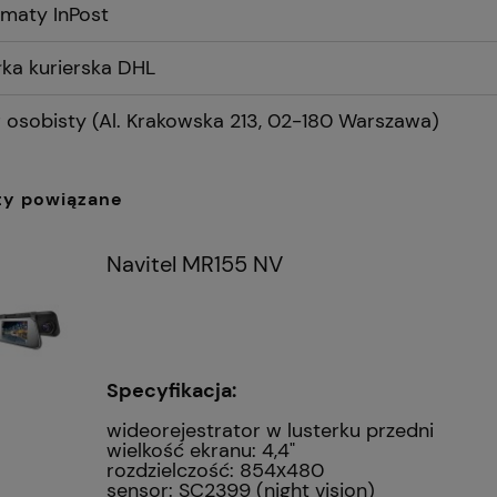
maty InPost
Cena nie zawiera ewentualnych
kosztów płatności
łka kurierska DHL
 osobisty
(Al. Krakowska 213, 02-180 Warszawa)
ty powiązane
Navitel MR155 NV
Specyfikacja:
wideorejestrator w lusterku przedni
wielkość ekranu: 4,4"
rozdzielczość: 854х480
sensor: SC2399 (night vision)