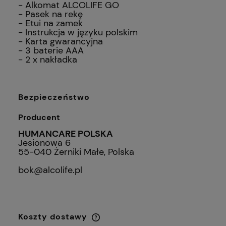
- Alkomat ALCOLIFE GO
- Pasek na rekę
- Etui na zamek
- Instrukcja w języku polskim
- Karta gwarancyjna
- 3 baterie AAA
- 2 x nakładka
Bezpieczeństwo
Producent
HUMANCARE POLSKA
Jesionowa 6
55-040 Żerniki Małe, Polska
bok@alcolife.pl
Koszty dostawy
Cena nie zawiera ewentualnych kosztów