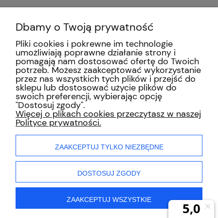
płatności
Paczkomaty InPost
0,00 zł
Dbamy o Twoją prywatność
Przesyłka kurierska DHL
0,00 zł
Pliki cookies i pokrewne im technologie
umożliwiają poprawne działanie strony i
pomagają nam dostosować ofertę do Twoich
Odbiór osobisty
(Al. Krakowska
0,00 zł
potrzeb. Możesz zaakceptować wykorzystanie
213, 02-180 Warszawa)
przez nas wszystkich tych plików i przejść do
sklepu lub dostosować użycie plików do
swoich preferencji, wybierając opcję
"Dostosuj zgody".
INFORMACJE
Więcej o plikach cookies przeczytasz w naszej
Polityce prywatności.
ZAKUPY
ZAAKCEPTUJ TYLKO NIEZBĘDNE
MOJE KONTO
DOSTOSUJ ZGODY
ZAAKCEPTUJ WSZYSTKIE