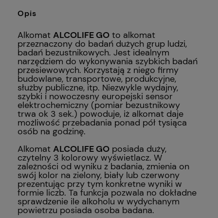
Opis
Alkomat
ALCOLIFE GO
to alkomat
przeznaczony do badań dużych grup ludzi,
badań bezustnikowych. Jest idealnym
narzędziem do wykonywania szybkich badań
przesiewowych. Korzystają z niego firmy
budowlane, transportowe, produkcyjne,
służby publiczne, itp. Niezwykle wydajny,
szybki i nowoczesny europejski sensor
elektrochemiczny (pomiar bezustnikowy
trwa ok 3 sek.) powoduje, iż alkomat daje
możliwość przebadania ponad pół tysiąca
osób na godzinę.
Alkomat
ALCOLIFE GO
posiada duży,
czytelny 3 kolorowy wyświetlacz. W
zależności od wyniku z badania, zmienia on
swój kolor na zielony, biały lub czerwony
prezentując przy tym konkretne wyniki w
formie liczb. Ta funkcja pozwala no dokładne
sprawdzenie ile alkoholu w wydychanym
powietrzu posiada osoba badana.