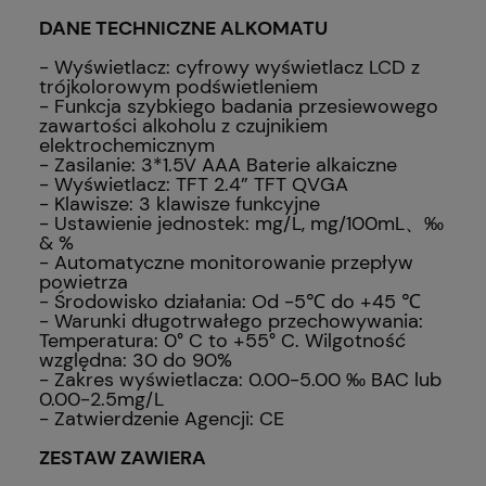
DANE TECHNICZNE ALKOMATU
- Wyświetlacz: cyfrowy wyświetlacz LCD z
trójkolorowym podświetleniem
- Funkcja szybkiego badania przesiewowego
zawartości alkoholu z czujnikiem
elektrochemicznym
- Zasilanie: 3*1.5V AAA Baterie alkaiczne
- Wyświetlacz: TFT 2.4” TFT QVGA
- Klawisze: 3 klawisze funkcyjne
- Ustawienie jednostek: mg/L, mg/100mL、‰
& %
- Automatyczne monitorowanie przepływ
powietrza
- Środowisko działania: Od -5℃ do +45 ℃
- Warunki długotrwałego przechowywania:
Temperatura: 0° C to +55° C. Wilgotność
względna: 30 do 90%
- Zakres wyświetlacza: 0.00-5.00 ‰ BAC lub
0.00-2.5mg/L
- Zatwierdzenie Agencji: CE
ZESTAW ZAWIERA