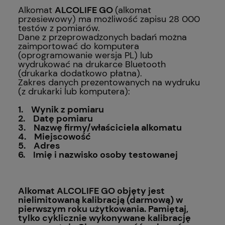
Alkomat
ALCOLIFE GO
(alkomat
przesiewowy) ma możliwość zapisu 28 000
testów z pomiarów.
Dane z przeprowadzonych badań można
zaimportować do komputera
(oprogramowanie wersja PL) lub
wydrukować na drukarce Bluetooth
(drukarka dodatkowo płatna).
Zakres danych prezentowanych na wydruku
(z drukarki lub komputera):
1. Wynik z pomiaru
2. Datę pomiaru
3. Nazwę firmy/właściciela alkomatu
4. Miejscowość
5. Adres
6. Imię i nazwisko osoby testowanej
Alkomat
ALCOLIFE GO
objęty jest
nielimitowaną kalibracją (darmową) w
pierwszym roku użytkowania. Pamiętaj,
tylko cyklicznie wykonywane kalibrację