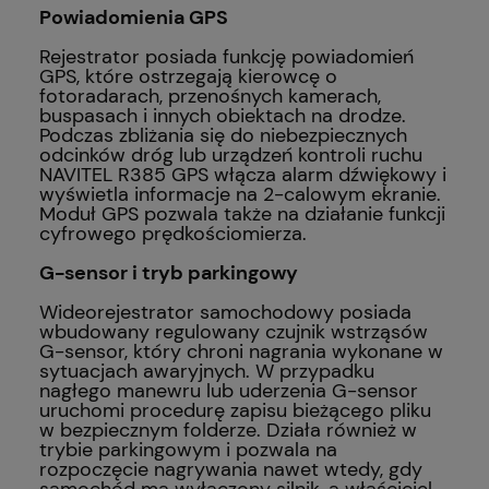
Powiadomienia GPS
Rejestrator posiada funkcję powiadomień
GPS, które ostrzegają kierowcę o
fotoradarach, przenośnych kamerach,
buspasach i innych obiektach na drodze.
Podczas zbliżania się do niebezpiecznych
odcinków dróg lub urządzeń kontroli ruchu
NAVITEL R385 GPS włącza alarm dźwiękowy i
wyświetla informacje na 2-calowym ekranie.
Moduł GPS pozwala także na działanie funkcji
cyfrowego prędkościomierza.
G-sensor i tryb parkingowy
Wideorejestrator samochodowy posiada
wbudowany regulowany czujnik wstrząsów
G-sensor, który chroni nagrania wykonane w
sytuacjach awaryjnych. W przypadku
nagłego manewru lub uderzenia G-sensor
uruchomi procedurę zapisu bieżącego pliku
w bezpiecznym folderze. Działa również w
trybie parkingowym i pozwala na
rozpoczęcie nagrywania nawet wtedy, gdy
samochód ma wyłączony silnik, a właściciel