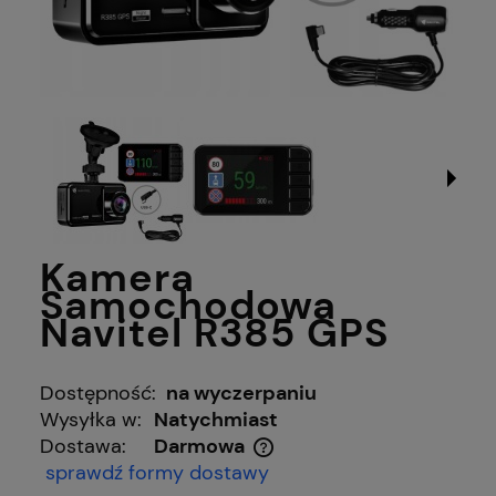
Kamera
Samochodowa
Navitel R385 GPS
Dostępność:
na wyczerpaniu
Wysyłka w:
Natychmiast
Dostawa:
Darmowa
Cena nie zawiera ewentualnych kosztów płatności
sprawdź formy dostawy