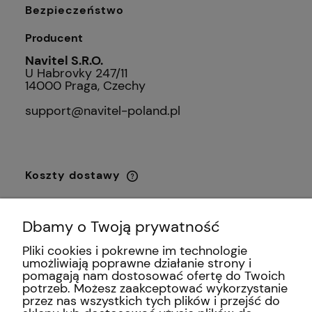
Bezpieczeństwo
Producent
Navitel S.R.O.
U Habrovky 247/11
14000 Praga, Czechy
support@navitel-poland.pl
Koszty dostawy
Cena nie zawiera ewentualnych kosztów
płatności
Paczkomaty InPost
0,00 zł
Dbamy o Twoją prywatność
Przesyłka kurierska DHL
0,00 zł
Pliki cookies i pokrewne im technologie
umożliwiają poprawne działanie strony i
pomagają nam dostosować ofertę do Twoich
Odbiór osobisty
(Al. Krakowska
0,00 zł
potrzeb. Możesz zaakceptować wykorzystanie
213, 02-180 Warszawa)
przez nas wszystkich tych plików i przejść do