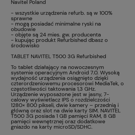
Navitel Poland
- wszystkie urządzenia refurb. są w 100%
sprawne
- mogą posiadać minimalne ryski na
obudowie
- objęte są 24 mies. gw. producenta
- kupując produkt Refurbished dbasz o
środowisko
TABLET NAVITEL T500 3G Refurbished
To tablet działający na nowoczesnym
systemie operacyjnym Android 7.0. Wysoką
wydajność urządzenia osiągnięto dzięki
czterordzeniowemu procesorowi MediaTek, o
częstotliwości taktowania 1,3 GHz.
Urządzenie wyposażone jest w jasny, 7-
calowy wyświetlacz IPS o rozdzielczości
1280× 800 pikseli, dwie kamery – przednią i
główną oraz slot na dwie karty SIM. NAVITEL
T500 3G posiada 1 GB pamięci RAM, 8 GB
pamięci wewnętrznej oraz dodatkowe
gniazdo na karty microSD/SDHC.