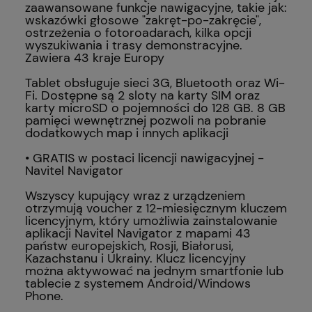
zaawansowane funkcje nawigacyjne, takie jak:
wskazówki głosowe "zakręt-po-zakręcie",
ostrzeżenia o fotoroadarach, kilka opcji
wyszukiwania i trasy demonstracyjne.
Zawiera 43 kraje Europy
Tablet obsługuje sieci 3G, Bluetooth oraz Wi-
Fi. Dostępne są 2 sloty na karty SIM oraz
karty microSD o pojemności do 128 GB. 8 GB
pamięci wewnętrznej pozwoli na pobranie
dodatkowych map i innych aplikacji
• GRATIS w postaci licencji nawigacyjnej -
Navitel Navigator
Wszyscy kupujący wraz z urządzeniem
otrzymują voucher z 12-miesięcznym kluczem
licencyjnym, który umożliwia zainstalowanie
aplikacji Navitel Navigator z mapami 43
państw europejskich, Rosji, Białorusi,
Kazachstanu i Ukrainy. Klucz licencyjny
można aktywować na jednym smartfonie lub
tablecie z systemem Android/Windows
Phone.