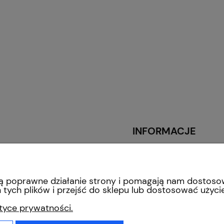
INFORMACJE
O nas
Regulamin sklepu
Polityka prywatności
iają poprawne działanie strony i pomagają nam dostos
tych plików i przejść do sklepu lub dostosować użycie
Polityka cookies
ityce prywatności.