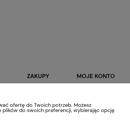
ZAKUPY
MOJE KONTO
Kontakt
Moje zamówienia
Formy płatności
Przechowalnia
Zwroty
ować ofertę do Twoich potrzeb. Możesz
 plików do swoich preferencji, wybierając opcję