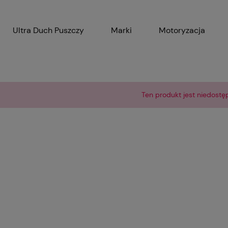
Ultra Duch Puszczy
Marki
Motoryzacja
Gadżety
AGD
Ak
Ten produkt jest niedostę