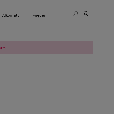
Alkomaty
więcej
cesoria GSM
Blog
pny.