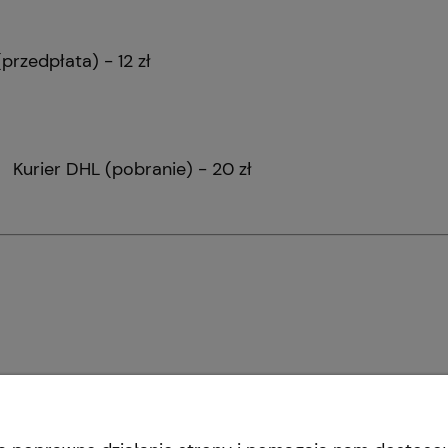
edpłata) - 12 zł
ier DHL (pobranie) - 20 zł
INFORMACJE
O nas