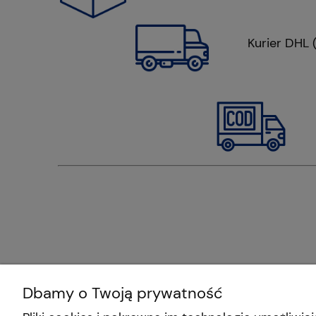
Kurier DHL (prz
Kur
Dbamy o Twoją prywatność