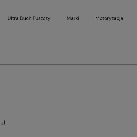
Ultra Duch Puszczy
Marki
Motoryzacja
Gadżety
AGD
Ak
zł