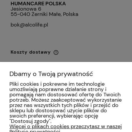
HUMANCARE POLSKA
Jesionowa 6
55-040 Żerniki Małe, Polska
bok@alcolife.pl
Koszty dostawy
Cena nie zawiera ewentualnych kosztów
płatności
Paczkomaty InPost
0,00 zł
Dbamy o Twoją prywatność
Przesyłka kurierska DHL
0,00 zł
Pliki cookies i pokrewne im technologie
umożliwiają poprawne działanie strony i
pomagają nam dostosować ofertę do Twoich
Odbiór osobisty
(Al. Krakowska
0,00 zł
potrzeb. Możesz zaakceptować wykorzystanie
213, 02-180 Warszawa)
przez nas wszystkich tych plików i przejść do
sklepu lub dostosować użycie plików do
swoich preferencji, wybierając opcję
"Dostosuj zgody".
INFORMACJE
Więcej o plikach cookies przeczytasz w naszej
Polityce prywatności.