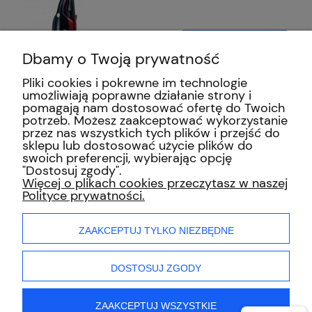
DO KOSZYKA
Dbamy o Twoją prywatność
Pliki cookies i pokrewne im technologie
umożliwiają poprawne działanie strony i
pomagają nam dostosować ofertę do Twoich
potrzeb. Możesz zaakceptować wykorzystanie
przez nas wszystkich tych plików i przejść do
sklepu lub dostosować użycie plików do
swoich preferencji, wybierając opcję
"Dostosuj zgody".
INFORMACJE
Więcej o plikach cookies przeczytasz w naszej
Polityce prywatności.
ZAKUPY
ZAAKCEPTUJ TYLKO NIEZBĘDNE
MOJE KONTO
DOSTOSUJ ZGODY
ZAAKCEPTUJ WSZYSTKIE