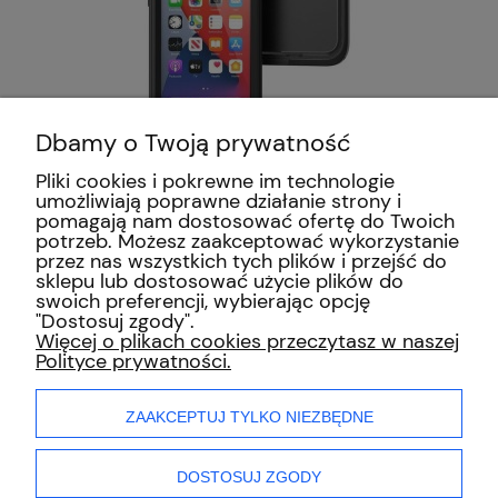
Dbamy o Twoją prywatność
Pliki cookies i pokrewne im technologie
Etui wodoodporne
umożliwiają poprawne działanie strony i
Catalyst Total Protection
pomagają nam dostosować ofertę do Twoich
do iPhone 12 Pro czarne
potrzeb. Możesz zaakceptować wykorzystanie
349,99 zł
przez nas wszystkich tych plików i przejść do
sklepu lub dostosować użycie plików do
swoich preferencji, wybierając opcję
"Dostosuj zgody".
INFORMACJE
Więcej o plikach cookies przeczytasz w naszej
Polityce prywatności.
ZAKUPY
ZAAKCEPTUJ TYLKO NIEZBĘDNE
MOJE KONTO
DOSTOSUJ ZGODY