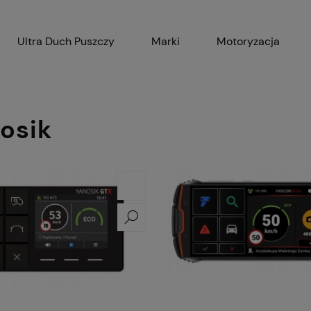
Ultra Duch Puszczy
Marki
Motoryzacja
Gadżety
AGD
Ak
osik