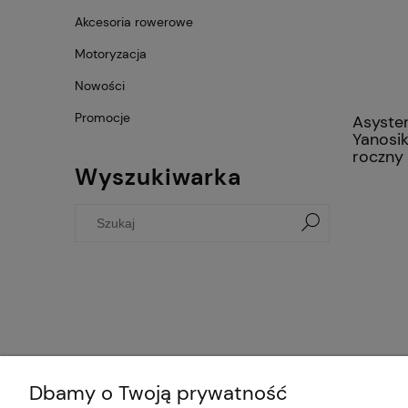
Akcesoria rowerowe
Motoryzacja
Nowości
Promocje
Asyste
Yanosi
roczny
Wyszukiwarka
Dbamy o Twoją prywatność