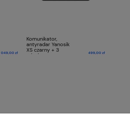
Komunikator,
antyradar Yanosik
XS czarny + 3
1 049,00 zł
499,00 zł
miesiące
abonamentu
GRATIS
ZAKUPY
MOJE KONTO
Kontakt
Moje zamówienia