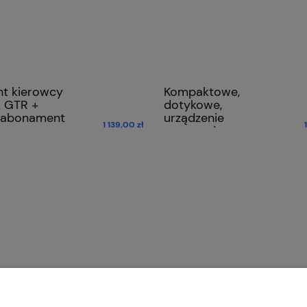
nt kierowcy
Kompaktowe,
k GTR +
dotykowe,
 abonament
urządzenie
1 139,00 zł
ostrzegające
Yanosik GTm
INFORMACJE
O nas